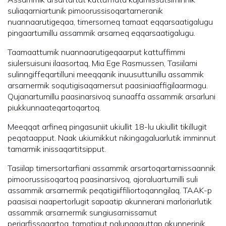
suliaqarniartunik pimoorussisoqartarneranik
nuannaarutigeqaa, timersorneq tamaat eqqarsaatigalugu
pingaartumillu assammik arsarneq eqqarsaatigalugu.
Taamaattumik nuannaarutigeqaarput kattuffimmi
siulersuisuni ilaasortaq, Mia Ege Rasmussen, Tasiilami
sulinngiffeqartilluni meeqqanik inuusuttunillu assammik
arsarnermik soqutigisaqarnersut paasiniaaffigilaarmagu.
Qujanartumillu paasinarsivoq sunaaffa assammik arsarluni
piukkunnaateqartoqartoq.
Meeqqat arfineq pingasuniit ukiullit 18-lu ukiullit tikillugit
peqataapput. Naak ukiumikkut nikingagaluarlutik imminnut
tamarmik inissaqartitsipput.
Tasiilap timersortarfiani assammik arsartoqartarnissaannik
pimoorussisoqartoq paasinarsivoq, ajoraluartumilli suli
assammik arsarnermik peqatigiiffiliortoqanngilaq. TAAK-p
paasisai naapertorlugit sapaatip akunnerani marloriarlutik
assammik arsarnermik sungiusarnissamut
periarfissaqartoq, tamatigut nalunaaquttap akunnerinik