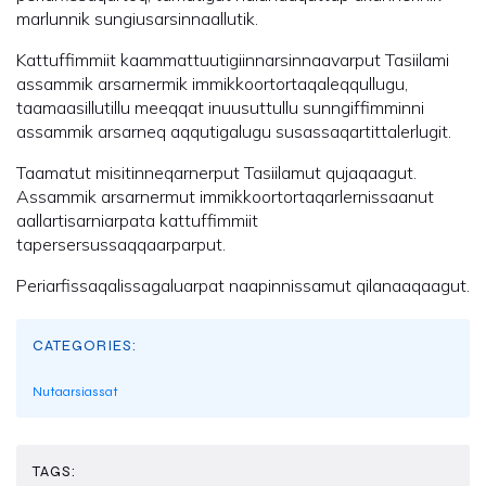
marlunnik sungiusarsinnaallutik.
Kattuffimmiit kaammattuutigiinnarsinnaavarput Tasiilami
assammik arsarnermik immikkoortortaqaleqqullugu,
taamaasillutillu meeqqat inuusuttullu sunngiffimminni
assammik arsarneq aqqutigalugu susassaqartittalerlugit.
Taamatut misitinneqarnerput Tasiilamut qujaqaagut.
Assammik arsarnermut immikkoortortaqarlernissaanut
aallartisarniarpata kattuffimmiit
tapersersussaqqaarparput.
Periarfissaqalissagaluarpat naapinnissamut qilanaaqaagut.
CATEGORIES:
Nutaarsiassat
TAGS: