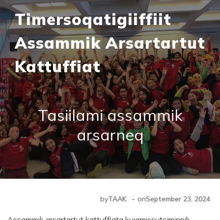
Timersoqatigiiffiit
Assammik Arsartartut
Kattuffiat
Tasiilami assammik
arsarneq
-
by
TAAK
on
September 23, 2024
Assammik arsartartut kattuffiata kujamissutsiminnik