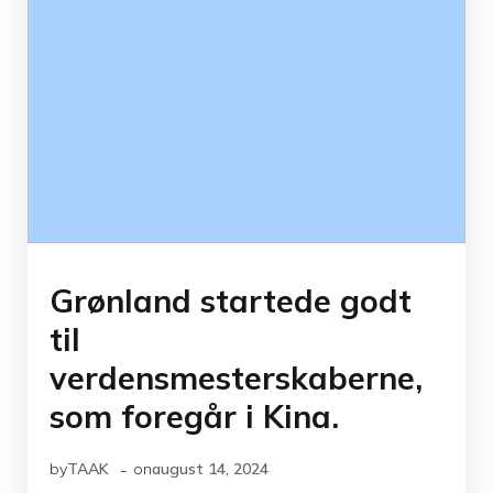
Grønland startede godt
til
verdensmesterskaberne,
som foregår i Kina.
-
by
TAAK
on
august 14, 2024