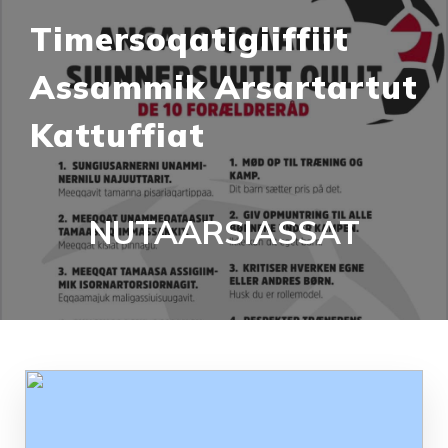
Timersoqatigiiffiit
Assammik Arsartartut
Kattuffiat
NUTAARSIASSAT