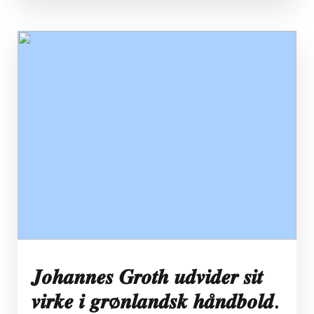
𝑱𝒐𝒉𝒂𝒏𝒏𝒆𝒔 𝑮𝒓𝒐𝒕𝒉 𝒖𝒅𝒗𝒊𝒅𝒆𝒓 𝒔𝒊𝒕
𝒗𝒊𝒓𝒌𝒆 𝒊 𝒈𝒓ø𝒏𝒍𝒂𝒏𝒅𝒔𝒌 𝒉𝒂̊𝒏𝒅𝒃𝒐𝒍𝒅.