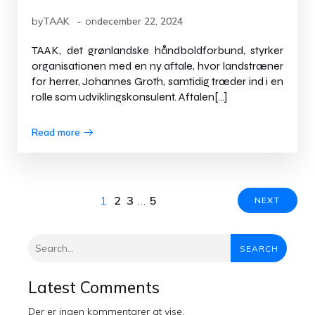
-
by
TAAK
on
december 22, 2024
TAAK, det grønlandske håndboldforbund, styrker
organisationen med en ny aftale, hvor landstræner
for herrer, Johannes Groth, samtidig træder ind i en
rolle som udviklingskonsulent. Aftalen[…]
Read more
1
2
3
…
5
NEXT
SEARCH
Latest Comments
Der er ingen kommentarer at vise.