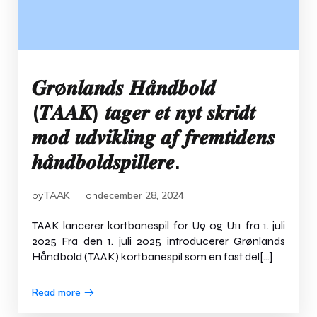
𝑮𝒓ø𝒏𝒍𝒂𝒏𝒅𝒔 𝑯𝒂̊𝒏𝒅𝒃𝒐𝒍𝒅
(𝑻𝑨𝑨𝑲) 𝒕𝒂𝒈𝒆𝒓 𝒆𝒕 𝒏𝒚𝒕 𝒔𝒌𝒓𝒊𝒅𝒕
𝒎𝒐𝒅 𝒖𝒅𝒗𝒊𝒌𝒍𝒊𝒏𝒈 𝒂𝒇 𝒇𝒓𝒆𝒎𝒕𝒊𝒅𝒆𝒏𝒔
𝒉𝒂̊𝒏𝒅𝒃𝒐𝒍𝒅𝒔𝒑𝒊𝒍𝒍𝒆𝒓𝒆.
-
by
TAAK
on
december 28, 2024
TAAK lancerer kortbanespil for U9 og U11 fra 1. juli
2025 Fra den 1. juli 2025 introducerer Grønlands
Håndbold (TAAK) kortbanespil som en fast del[…]
Read more