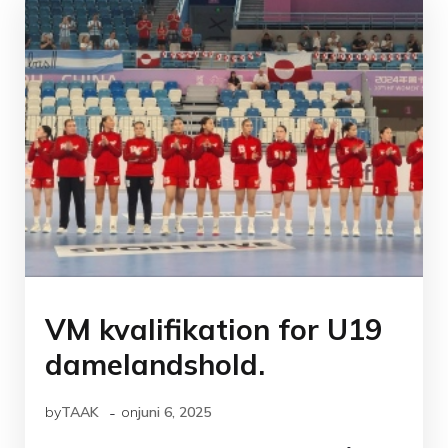
VM kvalifikation for U19
damelandshold.
-
by
TAAK
on
juni 6, 2025