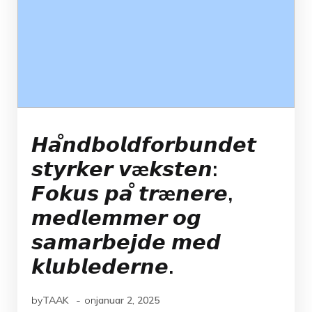
𝙃𝙖̊𝙣𝙙𝙗𝙤𝙡𝙙𝙛𝙤𝙧𝙗𝙪𝙣𝙙𝙚𝙩
𝙨𝙩𝙮𝙧𝙠𝙚𝙧 𝙫æ𝙠𝙨𝙩𝙚𝙣:
𝙁𝙤𝙠𝙪𝙨 𝙥𝙖̊ 𝙩𝙧æ𝙣𝙚𝙧𝙚,
𝙢𝙚𝙙𝙡𝙚𝙢𝙢𝙚𝙧 𝙤𝙜
𝙨𝙖𝙢𝙖𝙧𝙗𝙚𝙟𝙙𝙚 𝙢𝙚𝙙
𝙠𝙡𝙪𝙗𝙡𝙚𝙙𝙚𝙧𝙣𝙚.
-
by
TAAK
on
januar 2, 2025