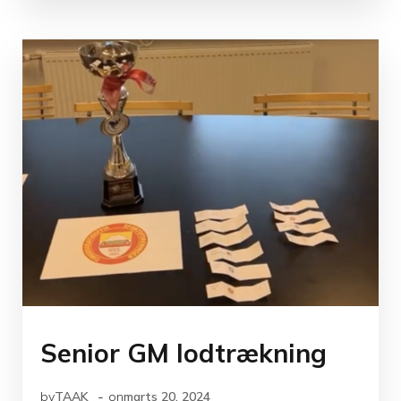
Senior GM lodtrækning
-
by
TAAK
on
marts 20, 2024