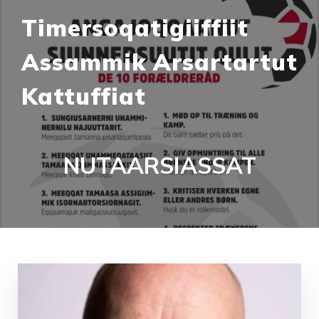
Timersoqatigiiffiit
Assammik Arsartartut
Kattuffiat
NUTAARSIASSAT