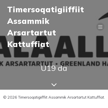
Timersoqatigiiffiit
Assammik
Arsartartut
Kattuffiat
U19 da
© 2026 Timersoqatigiiffiit Assammik Arsartartut Kattuffiat.