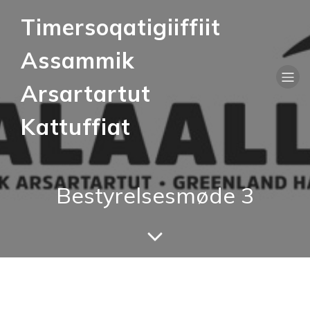
Timersoqatigiiffiit
Assammik
Arsartartut
Kattuffiat
Bestyrelsesmøde 3
BESTYRELSESMØDE 3