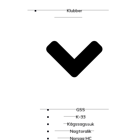
Klubber
GSS
K-33
Kâgssagssuk
Nagtoralik
Norsaq HC