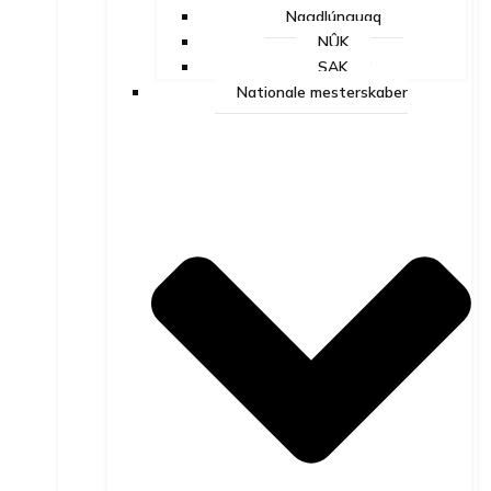
Nagdlúnguaq
NÛK
SAK
Nationale mesterskaber