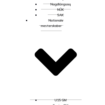
Nagdlúnguaq
NÛK
SAK
Nationale
mesterskaber
U15 GM