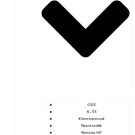
GSS
K-33
Kâgssagssuk
Nagtoralik
Norsaq HC