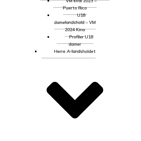
VM kval 2023 –
Puerto Rico
U18
damelandshold – VM
2024 Kina
Profiler U18
damer
Herre A-landsholdet