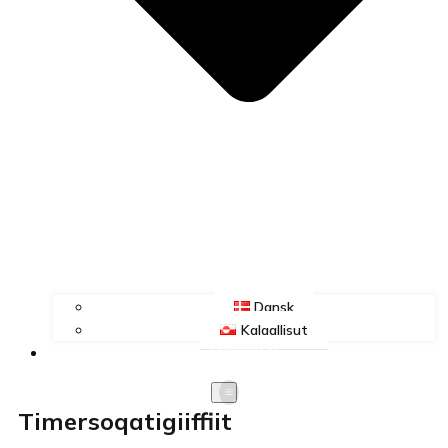
Dansk
Kalaallisut
FORSIDEN
Timersoqatigiiffiit