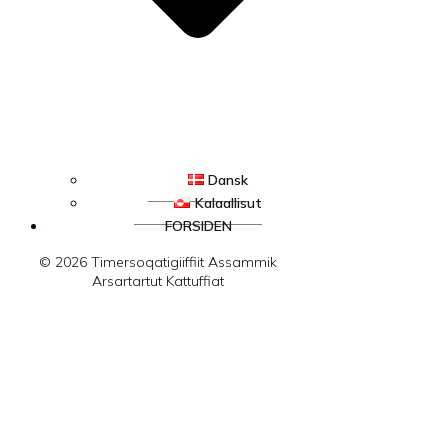
Dansk
Kalaallisut
FORSIDEN
© 2026 Timersoqatigiiffiit Assammik
Arsartartut Kattuffiat