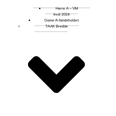
Herre A – VM
kval 2024
Dame A-landsholdet
TAAK Bredde