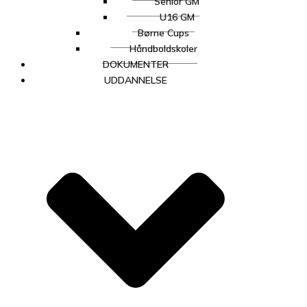
Senior GM
U16 GM
Børne Cups
Håndboldskoler
DOKUMENTER
UDDANNELSE