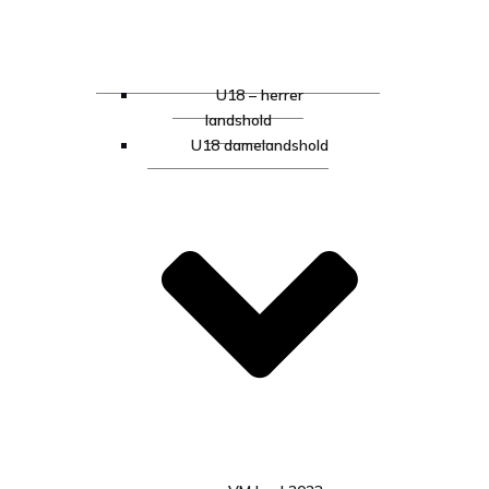
U18 – herrer
landshold
U18 damelandshold