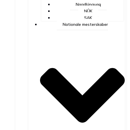
Nagdlúnguaq
NÛK
SAK
Nationale mesterskaber