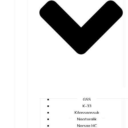
GSS
K-33
Kâgssagssuk
Nagtoralik
Norsaq HC