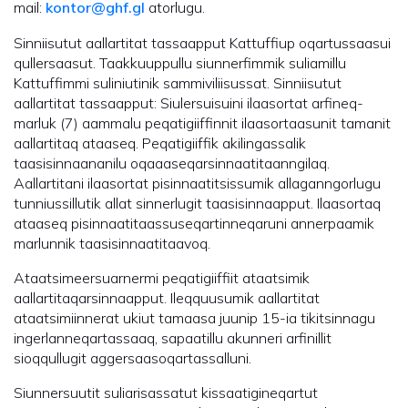
mail:
kontor@ghf.gl
atorlugu.
Sinniisutut aallartitat tassaapput Kattuffiup oqartussaasui
qullersaasut. Taakkuuppullu siunnerfimmik suliamillu
Kattuffimmi suliniutinik sammiviliisussat. Sinniisutut
aallartitat tassaapput: Siulersuisuini ilaasortat arfineq-
marluk (7) aammalu peqatigiiffinnit ilaasortaasunit tamanit
aallartitaq ataaseq. Peqatigiiffik akilingassalik
taasisinnaananilu oqaaaseqarsinnaatitaanngilaq.
Aallartitani ilaasortat pisinnaatitsissumik allaganngorlugu
tunniussillutik allat sinnerlugit taasisinnaapput. Ilaasortaq
ataaseq pisinnaatitaassuseqartinneqaruni annerpaamik
marlunnik taasisinnaatitaavoq.
Ataatsimeersuarnermi peqatigiiffiit ataatsimik
aallartitaqarsinnaapput.
Ileqquusumik aallartitat
ataatsimiinnerat ukiut tamaasa juunip 15-ia tikitsinnagu
ingerlanneqartassaaq, sapaatillu akunneri arfinillit
sioqqullugit aggersaasoqartassalluni.
Siunnersuutit suliarisassatut kissaatigineqartut