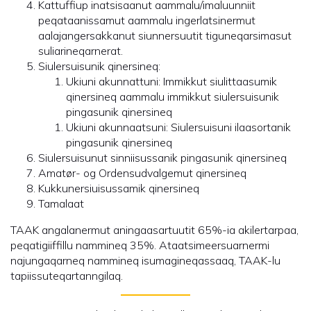
Kattuffiup inatsisaanut aammalu/imaluunniit
peqataanissamut aammalu ingerlatsinermut
aalajangersakkanut siunnersuutit tiguneqarsimasut
suliarineqarnerat.
Siulersuisunik qinersineq:
Ukiuni akunnattuni: Immikkut siulittaasumik
qinersineq aammalu immikkut siulersuisunik
pingasunik qinersineq
Ukiuni akunnaatsuni: Siulersuisuni ilaasortanik
pingasunik qinersineq
Siulersuisunut sinniisussanik pingasunik qinersineq
Amatør- og Ordensudvalgemut qinersineq
Kukkunersiuisussamik qinersineq
Tamalaat
TAAK angalanermut aningaasartuutit 65%-ia akilertarpaa,
peqatigiiffillu nammineq 35%. Ataatsimeersuarnermi
najungaqarneq nammineq isumagineqassaaq, TAAK-lu
tapiissuteqartanngilaq.