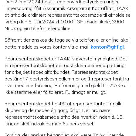
Den 2. maj 2024 besluttede hovedbestyrelsen under
Timersoqatigiiffiit Assammik Arsartartut Kattuffiat (TAAK)
at afholde ordinært repræsentantskabsmøde til afholdelse
lørdag den 8. juni 2024 kl 10.00 i GIF-mødelokale, 3900
Nuuk og via telefon eller online.
Såfremt der ønskes deltagelse via telefon eller online, skal
dette meddeles vores kontor via e-mail:
kontor@ghf.gl
.
Repræsentantskabet er TAAK´s øverste myndighed. Det
er repræsentantskabet der udstikker rammer og retning
for arbejdet i specialforbundet. Repræsentantskabet
består af 7 bestyrelsesmedlemmer og 1 repræsentant fra
hver medlemsforening. En forening med gæld til TAAK kan
ikke stemme eller få taleret. Fuldmagt er muligt.
Repræsentantskabet består af repræsentanter fra alle
klubber og de mødes én gang årligt. Det ordinære
repræsentantskabsmøde afholdes hvert år inden d. 15.
juni, og skal indkaldes med 6 ugers varsel.
Forslag, der ønskes behandlet, skal være TAAK i hænde