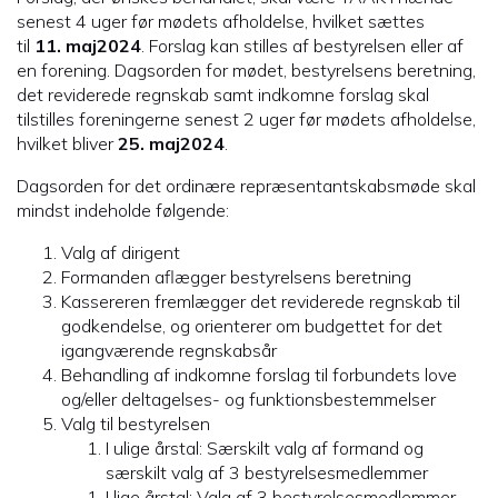
senest 4 uger før mødets afholdelse, hvilket sættes
til
11
.
maj
202
4
. Forslag kan stilles af bestyrelsen eller af
en forening. Dagsorden for mødet, bestyrelsens beretning,
det reviderede regnskab samt indkomne forslag skal
tilstilles foreningerne senest 2 uger før mødets afholdelse,
hvilket bliver
2
5
.
maj
202
4
.
Dagsorden for det ordinære repræsentantskabsmøde skal
mindst indeholde følgende:
Valg af dirigent
Formanden aflægger bestyrelsens beretning
Kassereren fremlægger det reviderede regnskab til
godkendelse, og orienterer om budgettet for det
igangværende regnskabsår
Behandling af indkomne forslag til forbundets love
og/eller deltagelses- og funktionsbestemmelser
Valg til bestyrelsen
I ulige årstal: Særskilt valg af formand og
særskilt valg af 3 bestyrelsesmedlemmer
I lige årstal: Valg af 3 bestyrelsesmedlemmer