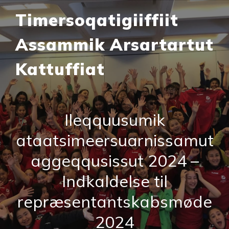
Timersoqatigiiffiit
Assammik Arsartartut
Kattuffiat
Ileqquusumik
ataatsimeersuarnissamut
aggeqqusissut 2024 –
Indkaldelse til
repræsentantskabsmøde
2024