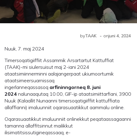
-
by
TAAK
on
juni 4, 2024
Nuuk, 7. maj 2024
Timersoqatigiiffiit Assammik Arsartartut Kattuffiat
(TAAK)-mi siulersuisut maj 2-iani 2024
ataatsimiinnerminni aalajangerpaat ukiumoortumik
ataatsimeersuarnissaq
ingerlanneqassasoq
arfininngorneq 8. juni
2024
nalunaaqutaq 10.00, GIF-ip ataatsimiittarfiani, 3900
Nuuk (Kalaallit Nunaanni timersoqatigiiffiit kattuffiata
allaffianni) imaluunniit oqarasuaatikkut aammalu online.
Oqarasuaatikkut imaluunniit onlinekkut peqataassagaanni
tamanna allaffitsinnut mailikkut
ilisimatitsissutigineqassaaq, e-