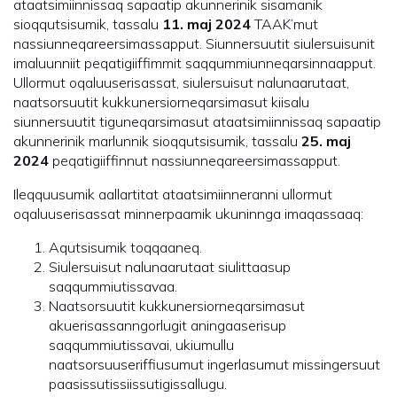
ataatsimiinnissaq sapaatip akunnerinik sisamanik
sioqqutsisumik, tassalu
11. maj 2024
TAAK’mut
nassiunneqareersimassapput. Siunnersuutit siulersuisunit
imaluunniit peqatigiiffimmit saqqummiunneqarsinnaapput.
Ullormut oqaluuserisassat, siulersuisut nalunaarutaat,
naatsorsuutit kukkunersiorneqarsimasut kiisalu
siunnersuutit tiguneqarsimasut ataatsimiinnissaq sapaatip
akunnerinik marlunnik sioqqutsisumik, tassalu
25. maj
2024
peqatigiiffinnut nassiunneqareersimassapput.
Ileqquusumik aallartitat ataatsimiinneranni ullormut
oqaluuserisassat minnerpaamik ukuninnga imaqassaaq:
Aqutsisumik toqqaaneq.
Siulersuisut nalunaarutaat siulittaasup
saqqummiutissavaa.
Naatsorsuutit kukkunersiorneqarsimasut
akuerisassanngorlugit aningaaserisup
saqqummiutissavai, ukiumullu
naatsorsuuseriffiusumut ingerlasumut missingersuut
paasissutissiissutigissallugu.