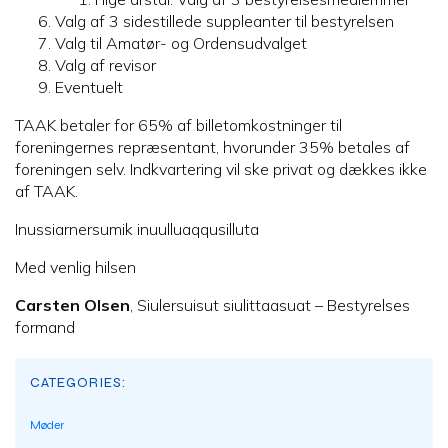
Valg af 3 sidestillede suppleanter til bestyrelsen
Valg til Amatør- og Ordensudvalget
Valg af revisor
Eventuelt
TAAK betaler for 65% af billetomkostninger til
foreningernes repræsentant, hvorunder 35% betales af
foreningen selv. Indkvartering vil ske privat og dækkes ikke
af TAAK.
Inussiarnersumik inuulluaqqusilluta
Med venlig hilsen
Carsten Olsen
, Siulersuisut siulittaasuat – Bestyrelses
formand
CATEGORIES:
Møder