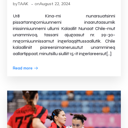
-
by
TAAK
on
August 22, 2024
U18 Kina-mi nunarsuatsinni
pissartanngorniuunnerni inaarutaasumik
inissinniuunnerni ullumi Kalaallit Nunaat Chile-mut
unammivoq, tassani ajugaasut nr. 29-30-
nngorniuunnissamut ingerlaqqittussaallutik. Chile
kalaalliniit piareersimanerusutut unammineq
aallartippaat, minutsillu siulliit 15-it ingerlareersut[…]
Read more