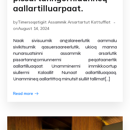
aallartilluarpaat.
-
by
Timersoqatigiit Assammik Arsartartut Kattuffiat
on
August 14, 2024
Naak sivisuumik angalareerlutik aammalu
sivikitsumik qasuersaareerlutik, ukioq manna
nunarsuatsinni assammik arsarlutik
pissartanngorniunnermi peqataanertik
aallartilluaqaat. Unamminermi immikkoortup
siullermi Kalaallit Nunaat aallartilluaqaaq.
Unammineq aallartittoq minutsit siulliit tallimat[…]
Read more