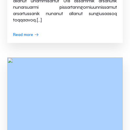
allanut unammisartut U18 assammik arsarlutik
nunarsuarmi pissartanngorniuunnissamut
arsartussanik nunanut allanut sungiusaasoq
toqqaavoq.[…]
Read more