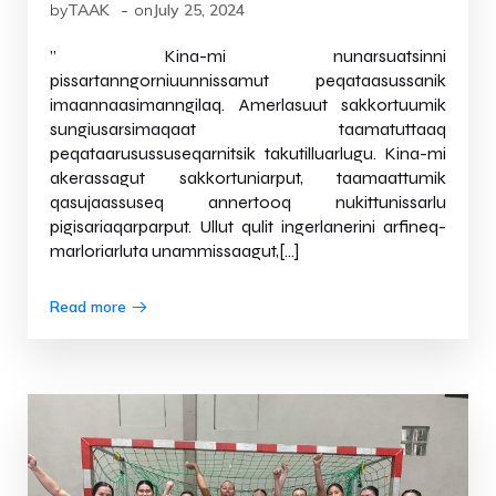
-
by
TAAK
on
July 25, 2024
” Kina-mi nunarsuatsinni
pissartanngorniuunnissamut peqataasussanik
imaannaasimanngilaq. Amerlasuut sakkortuumik
sungiusarsimaqaat taamatuttaaq
peqataarusussuseqarnitsik takutilluarlugu. Kina-mi
akerassagut sakkortuniarput, taamaattumik
qasujaassuseq annertooq nukittunissarlu
pigisariaqarparput. Ullut qulit ingerlanerini arfineq-
marloriarluta unammissaagut,[…]
Read more