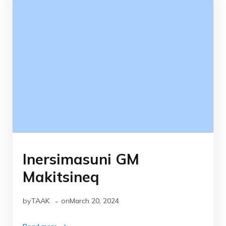
Inersimasuni GM
Makitsineq
-
by
TAAK
on
March 20, 2024