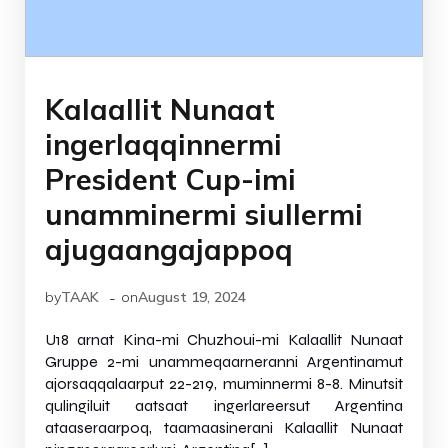
Kalaallit Nunaat
ingerlaqqinnermi
President Cup-imi
unamminermi siullermi
ajugaangajappoq
-
by
TAAK
on
August 19, 2024
U18 arnat Kina-mi Chuzhoui-mi Kalaallit Nunaat
Gruppe 2-mi unammeqaarneranni Argentinamut
ajorsaqqalaarput 22-219, muminnermi 8-8. Minutsit
qulingiluit aatsaat ingerlareersut Argentina
ataaseraarpoq, taamaasinerani Kalaallit Nunaat