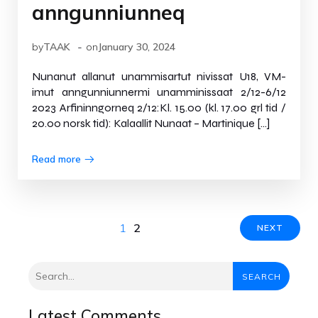
anngunniunneq
-
by
TAAK
on
January 30, 2024
Nunanut allanut unammisartut nivissat U18, VM-
imut anngunniunnermi unamminissaat 2/12-6/12
2023 Arfininngorneq 2/12:Kl. 15.00 (kl. 17.00 grl tid /
20.00 norsk tid): Kalaallit Nunaat – Martinique […]
Read more
1
2
NEXT
SEARCH
Latest Comments