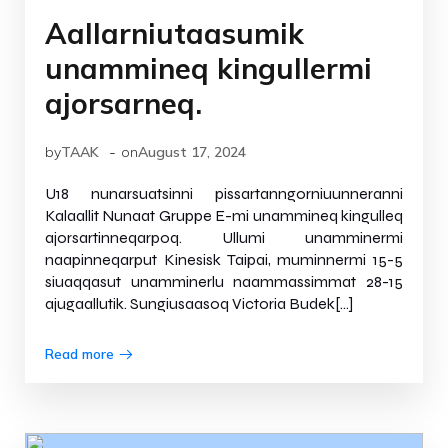
Aallarniutaasumik
unammineq kingullermi
ajorsarneq.
-
by
TAAK
on
August 17, 2024
U18 nunarsuatsinni pissartanngorniuunneranni
Kalaallit Nunaat Gruppe E-mi unammineq kingulleq
ajorsartinneqarpoq. Ullumi unamminermi
naapinneqarput Kinesisk Taipai, muminnermi 15-5
siuaqqasut unamminerlu naammassimmat 28-15
ajugaallutik. Sungiusaasoq Victoria Budek[…]
Read more