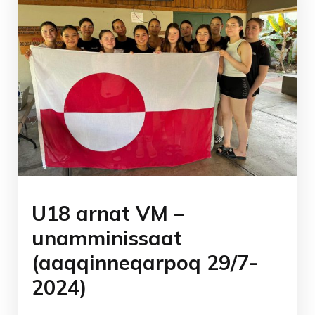
U18 arnat VM –
unamminissaat
(aaqqinneqarpoq 29/7-
2024)