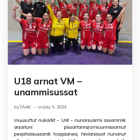
U18 arnat VM –
unammisussat
-
by
TAAK
on
July 5, 2024
Inuusuttut nukarliit – U18 – nunarsuarmi assammik
arsarluni pissartanngorniuunnissamut
peqataasussanik toqqaaneq. Niviarsissat nunanut