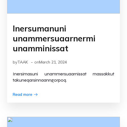
Inersumanuni
unammersuaarnermi
unamminissat
-
by
TAAK
on
March 21, 2024
Inersimasuni unammersuaarnissat massakkut
takuneqarsinnaanngorpoq.
Read more