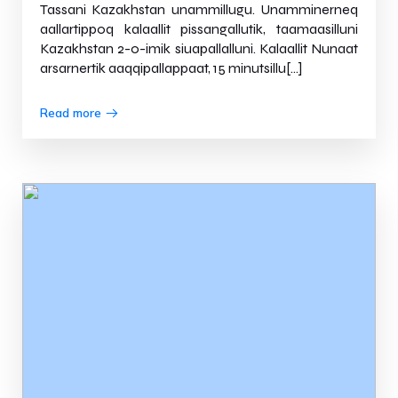
Tassani Kazakhstan unammillugu. Unamminerneq
aallartippoq kalaallit pissangallutik, taamaasilluni
Kazakhstan 2-0-imik siuapallalluni. Kalaallit Nunaat
arsarnertik aaqqipallappaat, 15 minutsillu[…]
Read more