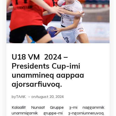
U18 VM 2024 –
Presidents Cup-imi
unammineq aappaa
ajorsarfiuvoq.
-
by
TAAK
on
August 20, 2024
Kalaallit Nunaat Gruppe 3-mi naggammik
unammigamik gruppe-mi 3-ngorniunneruvoq.