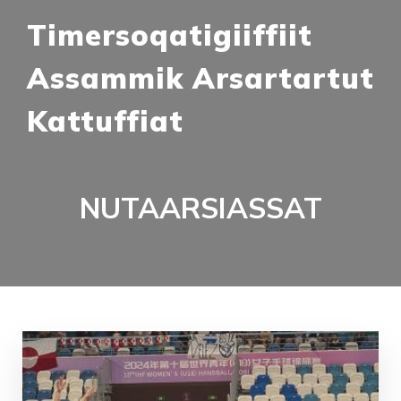
Timersoqatigiiffiit
Assammik Arsartartut
Kattuffiat
NUTAARSIASSAT